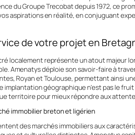
ience du Groupe Trecobat depuis 1972, ce pr
vos aspirations en réalité, en conjuguant ex
rvice de votre projet en Bretag
ré localement représente un atout majeur lor
ble. Amenatys déploie son savoir-faire à trav
antes, Royan et Toulouse, permettant ainsi un
te implantation géographique n'est pas le frui
ue territoire pour mieux répondre aux attente
é immobilier breton et ligérien
sentent des marchés immobiliers aux caractéri